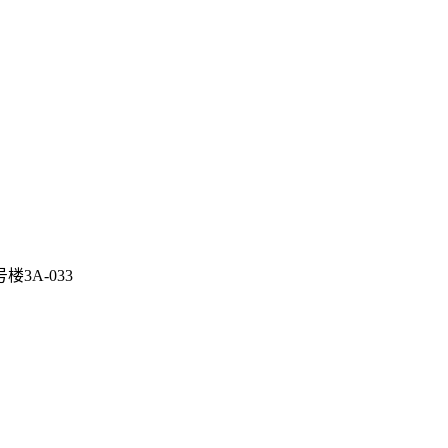
3A-033