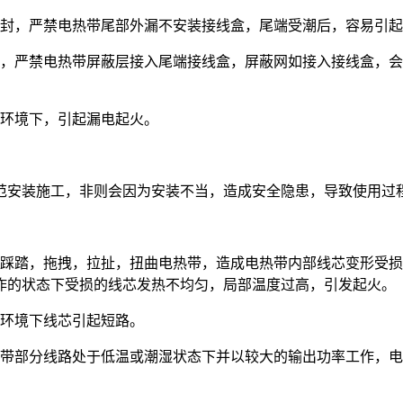
封，严禁电热带尾部外漏不安装接线盒，尾端受潮后，容易引起
严禁电热带屏蔽层接入尾端接线盒，屏蔽网如接入接线盒，会
环境下，引起漏电起火。
安装施工，非则会因为安装不当，造成安全隐患，导致使用过
踏，拖拽，拉扯，扭曲电热带，造成电热带内部线芯变形受损
作的状态下受损的线芯发热不均匀，局部温度过高，引发起火。
环境下线芯引起短路。
部分线路处于低温或潮湿状态下并以较大的输出功率工作，电