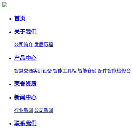
首页
关于我们
公司简介
发展历程
产品中心
智慧交通实训设备
智能工具柜
智能仓储
配件智能检修台
荣誉资质
新闻中心
行业新闻
公司新闻
联系我们