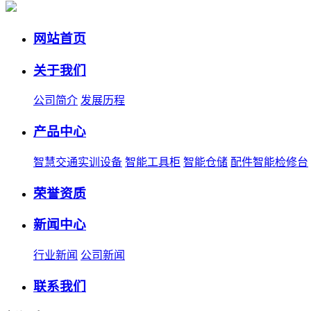
网站首页
关于我们
公司简介
发展历程
产品中心
智慧交通实训设备
智能工具柜
智能仓储
配件智能检修台
荣誉资质
新闻中心
行业新闻
公司新闻
联系我们