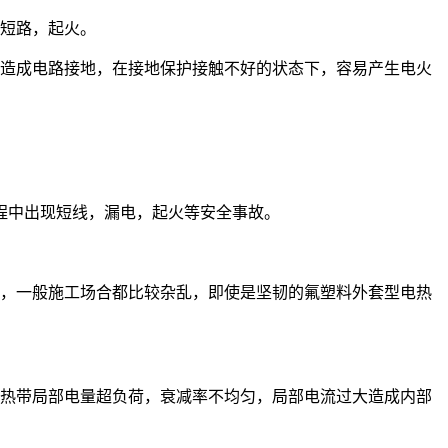
短路，起火。
造成电路接地，在接地保护接触不好的状态下，容易产生电火
程中出现短线，漏电，起火等安全事故。
，一般施工场合都比较杂乱，即使是坚韧的氟塑料外套型电热
热带局部电量超负荷，衰减率不均匀，局部电流过大造成内部