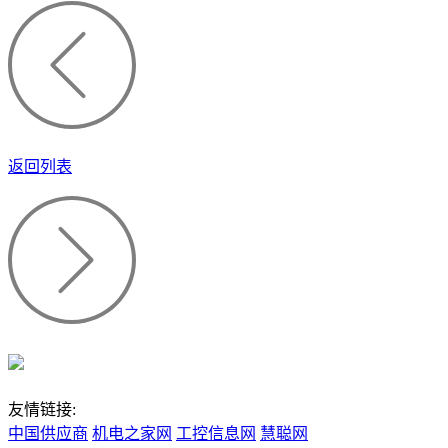
返回列表
友情链接:
中国供应商
机电之家网
工控信息网
慧聪网