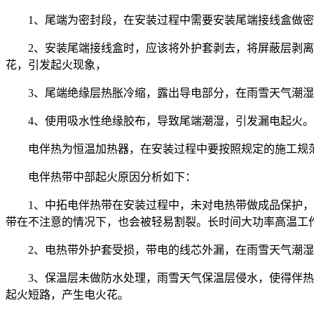
1、尾端为密封段，在安装过程中需要安装尾端接线盒做密
2、安装尾端接线盒时，应该将外护套剥去，将屏蔽层剥离，
花，引发起火现象，
3、尾端绝缘层热胀冷缩，露出导电部分，在雨雪天气潮湿
4、使用吸水性绝缘胶布，导致尾端潮湿，引发漏电起火。
电伴热为恒温加热器，在安装过程中要按照规定的施工规范
电伴热带中部起火原因分析如下：
1、中拓电伴热带在安装过程中，未对电热带做成品保护，踩
带在不注意的情况下，也会被轻易割裂。长时间大功率高温工
2、电热带外护套受损，带电的线芯外漏，在雨雪天气潮湿
3、保温层未做防水处理，雨雪天气保温层侵水，使得伴热带
起火短路，产生电火花。