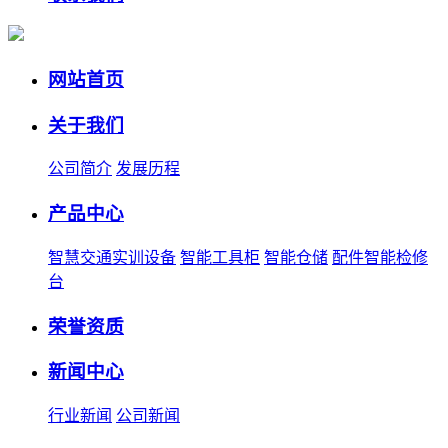
网站首页
关于我们
公司简介
发展历程
产品中心
智慧交通实训设备
智能工具柜
智能仓储
配件智能检修
台
荣誉资质
新闻中心
行业新闻
公司新闻