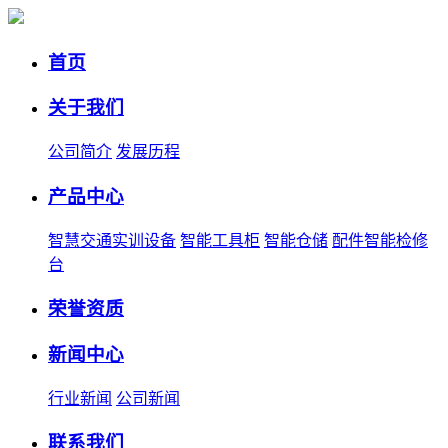
首页
关于我们
公司简介
发展历程
产品中心
智慧交通实训设备
智能工具柜
智能仓储
配件智能检修
台
荣誉资质
新闻中心
行业新闻
公司新闻
联系我们